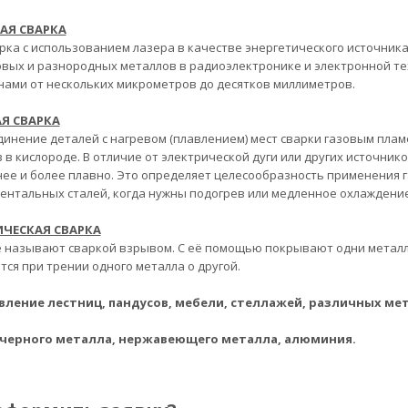
АЯ СВАРКА
рка с использованием лазера в качестве энергетического источника
вых и разнородных металлов в радиоэлектронике и электронной те
нами от нескольких микрометров до десятков миллиметров.
Я СВАРКА
динение деталей с нагревом (плавлением) мест сварки газовым пла
 в кислороде. В отличие от электрической дуги или других источник
ее и более плавно. Это определяет целесообразность применения га
ентальных сталей, когда нужны подогрев или медленное охлаждение
ЧЕСКАЯ СВАРКА
 называют сваркой взрывом. С её помощью покрывают одни металлы
тся при трении одного металла о другой.
вление лестниц, пандусов, мебели, стеллажей, различных ме
 черного металла, нержавеющего металла, алюминия.