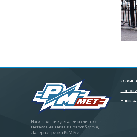
О комп
Новост
Наши р
Изготовление деталей из листового
металла на заказ в Новосибирске,
Лазерная резка РиМ-Мет.