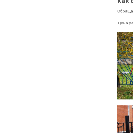
Как 
Обращай
Цена ра