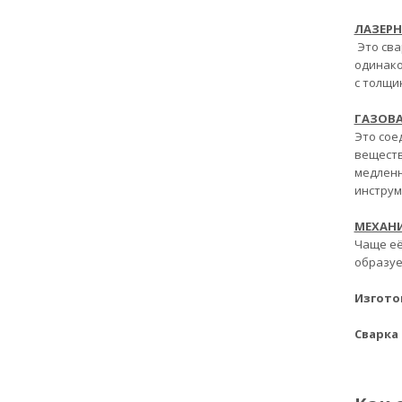
ЛАЗЕРН
Это сва
одинако
с толщи
ГАЗОВА
Это сое
веществ
медленн
инструм
МЕХАНИ
Чаще её
образуе
Изгото
Сварка